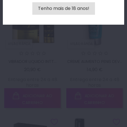
Tenho mais de 18 anos!
VISÃO RÁPIDA
VISÃO RÁPIDA
VIBRADOR LIQUIDO INTT...
CREME AUMENTO PENIS DEV...
Preço
Preço
20,90 €
14,90 €
Entrega entre 24 a 48
Entrega entre 24 a 48
horas
horas
ADICIONAR AO
ADICIONAR AO
CARRINHO
CARRINHO