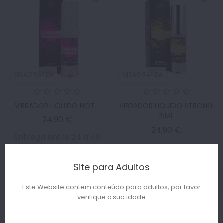
VISÃO RÁPIDA
VISÃO RÁPIDA
VIBRADOR LIQUIDO HOT...
VIBRADOR LIQUIDO STRONG
15ML
Preço
24,90 €
Preço
24,90 €
Entrega entre 24 a 48
horas
Entrega entre 24 a 48
horas
Site para Adultos
ADICIONAR AO
ADICIONAR AO
CARRINHO
Este Website contem conteúdo para adultos, por favor
CARRINHO
verifique a sua idade