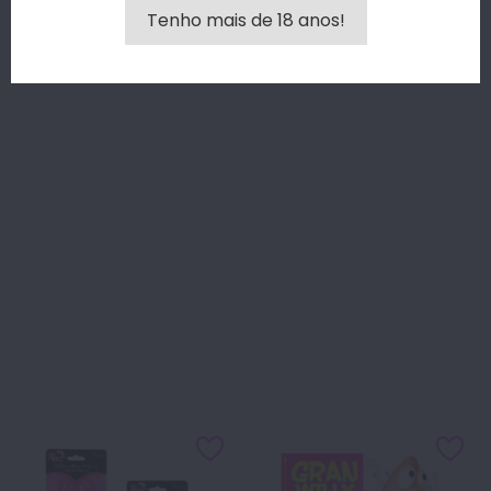
Tenho mais de 18 anos!
VISÃO RÁPIDA
VISÃO RÁPIDA
BANDOLETE MAMAS
VEU NOIVA TULE ROSA PÉNIS...
Preço
Preço
4,00 €
10,90 €
Entrega entre 24 a 48
Entrega entre 24 a 48
horas
horas
ADICIONAR AO
ADICIONAR AO
CARRINHO
CARRINHO