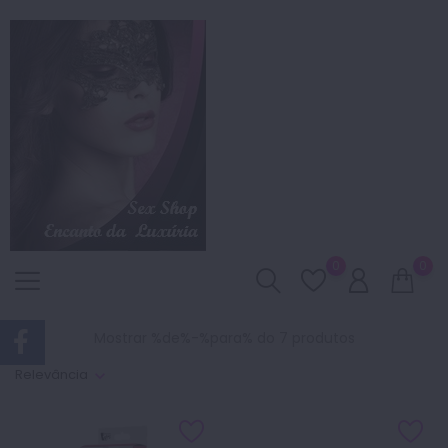
0
0
Mostrar %de%-%para% do 7 produtos
Relevância