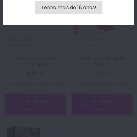
Tenho mais de 18 anos!
VISÃO RÁPIDA
VISÃO RÁPIDA
MORDAÇA COM OSSO
KIT 8 PEÇAS EXPERIENCE
PRETO OUCH!
BDSM...
Preço
Preço
16,90 €
54,90 €
Entrega entre 24 a 48
Entrega entre 24 a 48
horas
horas
ADICIONAR AO
ADICIONAR AO
CARRINHO
CARRINHO