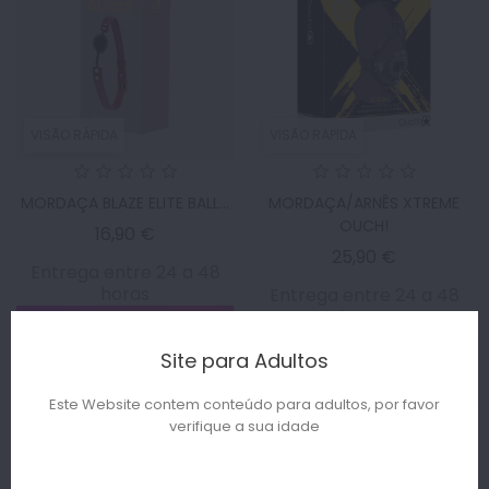
VISÃO RÁPIDA
VISÃO RÁPIDA
MORDAÇA BLAZE ELITE BALL...
MORDAÇA/ARNÊS XTREME
OUCH!
Preço
16,90 €
Preço
25,90 €
Entrega entre 24 a 48
horas
Entrega entre 24 a 48
horas
ADICIONAR AO
Site para Adultos
ADICIONAR AO
CARRINHO
CARRINHO
Este Website contem conteúdo para adultos, por favor
verifique a sua idade