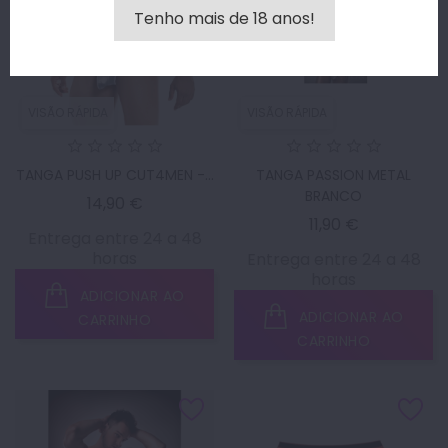
Tenho mais de 18 anos!
VISÃO RÁPIDA
VISÃO RÁPIDA
TANGA PUSH UP CUT4MEN -...
TANGA PASSION METAL
BRANCO
Preço
14,90 €
Preço
11,90 €
Entrega entre 24 a 48
horas
Entrega entre 24 a 48
horas
ADICIONAR AO
ADICIONAR AO
CARRINHO
CARRINHO