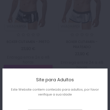
VISÃO RÁPIDA
VISÃO RÁPIDA
BOXER CUT4MEN - PRETO
BOXER CUT4MEN -
PRATEADO
Preço
23,90 €
Preço
23,90 €
Entrega entre 24 a 48
horas
Entrega entre 24 a 48
horas
ADICIONAR AO
ADICIONAR AO
CARRINHO
Site para Adultos
CARRINHO
Este Website contem conteúdo para adultos, por favor
verifique a sua idade