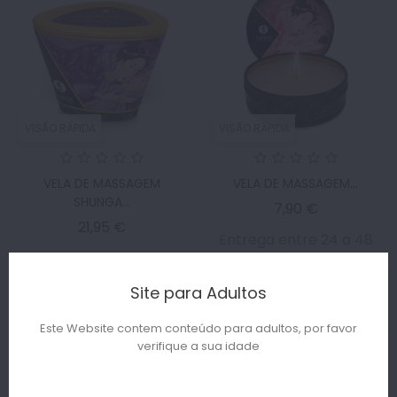
VISÃO RÁPIDA
VISÃO RÁPIDA
VELA DE MASSAGEM
VELA DE MASSAGEM...
SHUNGA...
Preço
7,90 €
Preço
21,95 €
Entrega entre 24 a 48
horas
Entrega entre 24 a 48
horas
Site para Adultos
ADICIONAR AO
ADICIONAR AO
CARRINHO
Este Website contem conteúdo para adultos, por favor
CARRINHO
verifique a sua idade