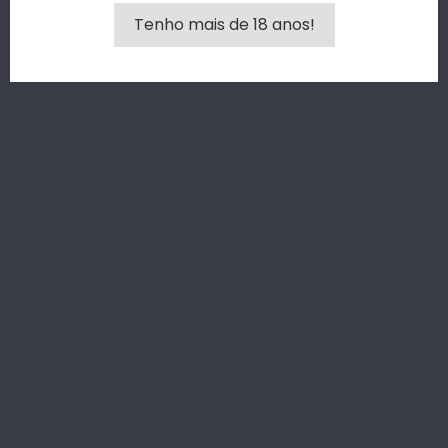
Tenho mais de 18 anos!
VISÃO RÁPIDA
VISÃO RÁPIDA
VELA DE MASSAGEM
VELA AFRODISÍACA SHUNGA...
SHUNGA...
Preço
7,90 €
Preço
21,95 €
Entrega entre 24 a 48
horas
Entrega entre 24 a 48
horas
ADICIONAR AO
ADICIONAR AO
CARRINHO
CARRINHO