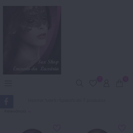
0
0
Mostrar %de%-%para% do 7 produtos
Relevância