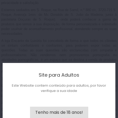
privacidade e satisfação.
Estamos sediados em
S. Roque
, na Rua de Samil, n.º 880 r/c, 3720-715 S.
Roque, Aveiro(a 1min. do Mc Donalds de S. João da Madeira, junto à
pastelaria Doçuras de S. Roque), onde poderá conhecer a gama de
produtos que temos à sua disposição, de forma personalizada e sobretudo
poder usufruir de aconselhamento profissional, atendendo sempre as suas
necessidades.
A loja
Encanto da Luxúria
foi concebida de forma a que todos os clientes
se sintam confortáveis e confiantes, para poderem expor todas as
questões. Todas as suas questões são esclarecidas com simpatia e
profissionalismo.
Não vendemos nem promovemos pornografia ou
atividades pornográficas, é um espaço que se destina a venda de produtos
apenas!
A nossa missão resume-se em 3 etapas fundamentais para nosso ramo:
Site para Adultos
1º Qualidade dos nossos produtos:
Este Website contem conteúdo para adultos, por favor
Os consumidores de produtos eróticos são diferenciados dos demais, são
verifique a sua idade
mais exigentes, o que faz com que na nossa loja existam apenas linhas de
primeira qualidade.
2º Discrição total:
O ramo erótico ainda tem muitos tabus a derrubar e por isso, prezamos
Tenho mais de 18 anos!
pela total discrição dos nossos clientes. As nossas embalagens são