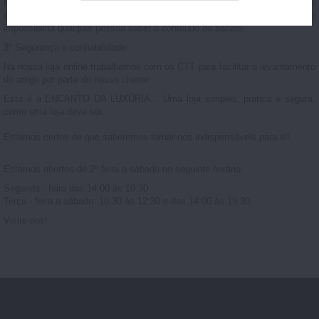
totalmente discretas, sem nenhuma informação sobre os produtos
comprados ou referência ao tipo de loja em que foi comprado, o que
impossibilita qualquer pessoa saber o conteúdo do pacote.
3º Segurança e confiabilidade:
Na nossa loja online trabalhamos com os CTT para facilitar o levantamento
do artigo por parte do nosso cliente.
Esta é a ENCANTO DA LUXÚRIA... Uma loja simples, prática e segura,
como uma loja deve ser.
Estamos certos de que saberemos tornar-nos indispensáveis para si!
Estamos abertos de 2ª feira a sábado no seguinte horário:
Segunda - feira das 14:00 às 19:30.
Terça - feira a sábado: 10:30 às 12:30 e das 14:00 às 19:30.
Visite-nos!