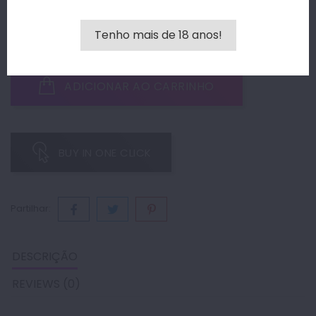
1
Hurry! Only
Left in Stock!
Tenho mais de 18 anos!

Últimos artigos em stock
ADICIONAR AO CARRINHO
BUY IN ONE CLICK
Partilhar:
DESCRIÇÃO
REVIEWS (0)