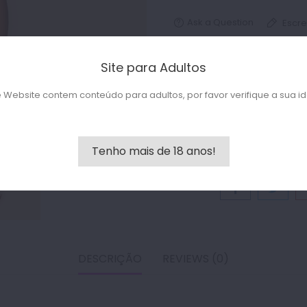
Ask a Question
Escre
1
Hurry! Only
Left in Stock!
Site para Adultos

e Website contem conteúdo para adultos, por favor verifique a sua i
Últimos artigos em st
ADICIONAR A
Tenho mais de 18 anos!
Partilhar:
DESCRIÇÃO
REVIEWS (0)