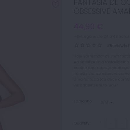
FANTASIA DE C
OBSESSIVE AMA
44,90 €
Entrega entre 24 a 48 horas
0 Review(s)
Hoje vai realizar as suas fa
Ao saltar para a fantasia Ne
coelho douradas tentadoras.
Irá admirar ao espelho como o
Uma fantasia tão doce combin
verdadeiro efeito 'uau'!
Tamanho :
+
-
Quantity :