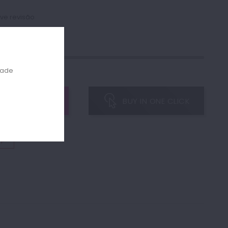
ve revisão
dade
ock
O CARRINHO
BUY IN ONE CLICK