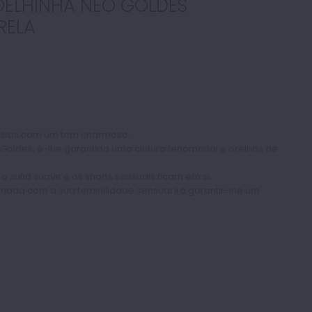
OELHINHA NEO GOLDES
RELA
ntasias com um tom charmoso.
o Goldes, é-lhe garantida uma cintura fenomenal e orelhas de
 sutiã suave e os shorts sensuais ficam em si.
ada com a sua feminilidade sensual irá garantir-lhe um