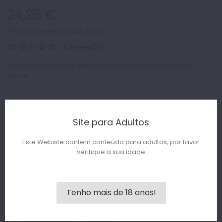
24,95 €
Entrega entre 24 a 48 horas
0 Review(s)
Sinta-se sensual e atraente com esta fantasia dança do
ventre...
Tamanho :
Site para Adultos
+
-
Quantity :
Este Website contem conteúdo para adultos, por favor
verifique a sua idade
Ask a Question
Escreve revisão
Tenho mais de 18 anos!
1
Hurry! Only
Left in Stock!

Últimos artigos em stock