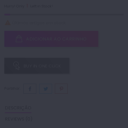
1
Hurry! Only
Left in Stock!

Últimos artigos em stock
ADICIONAR AO CARRINHO
BUY IN ONE CLICK
Partilhar:
DESCRIÇÃO
REVIEWS (0)