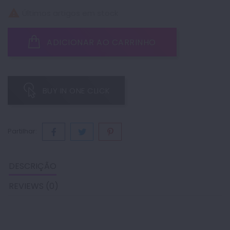

Últimos artigos em stock
ADICIONAR AO CARRINHO
BUY IN ONE CLICK
Partilhar:
DESCRIÇÃO
REVIEWS (0)
DESCRIÇÃO:
Nunca soube tão bem estar doente! Encoste-se e deixe que a