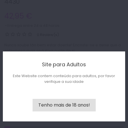
4430
42,95 €
Entrega entre 24 a 48 horas
0 Review(s)
Nunca soube tão bem estar doente! Encoste-se e deixe que a
enfermeira mais sedutora cuide de si.
Site para Adultos
Tamanho :
Este Website contem conteúdo para adultos, por favor
verifique a sua idade
+
-
Quantity :
Ask a Question
Tenho mais de 18 anos!
Escreve revisão
1
Hurry! Only
Left in Stock!